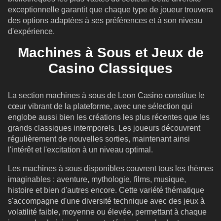
exceptionnelle garantit que chaque type de joueur trouvera
des options adaptées à ses préférences et à son niveau
d'expérience.
Machines à Sous et Jeux de
Casino Classiques
La section machines à sous de Leon Casino constitue le
cœur vibrant de la plateforme, avec une sélection qui
englobe aussi bien les créations les plus récentes que les
grands classiques intemporels. Les joueurs découvrent
régulièrement de nouvelles sorties, maintenant ainsi
l'intérêt et l'excitation à un niveau optimal.
Les machines à sous disponibles couvrent tous les thèmes
imaginables : aventure, mythologie, films, musique,
histoire et bien d'autres encore. Cette variété thématique
s'accompagne d'une diversité technique avec des jeux à
volatilité faible, moyenne ou élevée, permettant à chaque