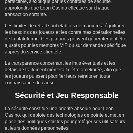
perfectible, s'explique par les contrôles de sécurité
approfondis que Leon Casino effectue sur chaque
transaction sortante.
Les limites de retrait sont établies de manière à équilibrer
les besoins des joueurs et les contraintes opérationnelles
de la plateforme. Ces plafonds peuvent généralement être
ajustés pour les membres VIP ou sur demande spécifique
auprès du service clientèle.
La transparence concernant les frais éventuels et les
délais de traitement mériterait d'être améliorée, afin que
les joueurs puissent planifier leurs retraits en toute
connaissance de cause.
Sécurité et Jeu Responsable
La sécurité constitue une priorité absolue pour Leon
Casino, qui déploie des technologies de pointe et met en
place des politiques strictes pour protéger ses utilisateurs
et leurs données personnelles.