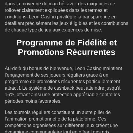
dans la moyenne du marché, avec des exigences de
rollover clairement expliquées dans les termes et
conditions. Leon Casino privilégie la transparence en
détaillant précisément les jeux éligibles et les contributions
de chaque type de jeu aux exigences de mise.
Programme de Fidélité et
Promotions Récurrentes
Au-delà du bonus de bienvenue, Leon Casino maintient
l'engagement de ses joueurs réguliers grâce à un
programme de promotions récurrentes particulièrement
attractif. Le système de cashback peut atteindre jusqu'à
16%, offrant ainsi une protection appréciable contre les
périodes moins favorables.
Les tournois réguliers constituent un autre pilier de
l'animation promotionnelle de la plateforme. Ces
compétitions organisées sur différents jeux créent une
dynamique communautaire tout en offrant des prix