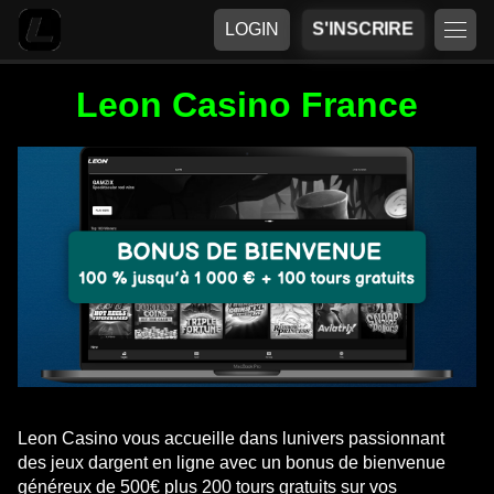
LOGIN
S'INSCRIRE
Leon Casino France
Leon Casino vous accueille dans lunivers passionnant
des jeux dargent en ligne avec un bonus de bienvenue
généreux de 500€ plus 200 tours gratuits sur vos