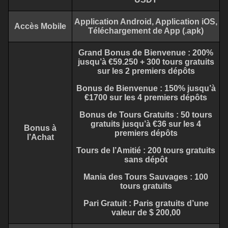
Application Android, Application iOS,
Accès Mobile
Téléchargement de App (.apk)
Crazy Time
Speed Roulette
Quantum X
Mines
Evolution
Evolution
Grand Bonus de Bienvenue : 200%
Onlyplay
Turbo Games
jusqu’à €59.250 + 300 tours gratuits
Trump It Coin Link: RUNNIN
Cursed Seas
sur les 2 premiers dépôts
Fugaso Gaming
Hacksaw
Bonus de Bienvenue : 150% jusqu’à
€1700 sur les 4 premiers dépôts
Bonus de Tours Gratuits : 50 tours
gratuits jusqu’à €36 sur les 4
Bonus à
Super Stake Roulette
Cash Galaxy
Funky Time
premiers dépôts
F777 Fighter
l’Achat
StakeLogic
One Touch
Evolution
Onlyplay
Tours de l’Amitié : 200 tours gratuits
San Quentin 2: Death Row
Coin Strike Hold and Win
sans dépôt
Nolimit city
Playson
Mania des Tours Sauvages : 100
tours gratuits
Pari Gratuit : Paris gratuits d’une
valeur de $ 200,00
Snake & Ladders Live
Mega Wheel
Zeppelin
Pilot Coin