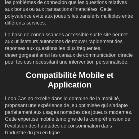
les problèmes de connexion que les questions relatives
aux bonus ou aux transactions financières. Cette
polyvalence évite aux joueurs les transferts multiples entre
différents services.
La base de connaissances accessible sur le site permet
aux utilisateurs autonomes de trouver rapidement des
réponses aux questions les plus fréquentes,
désengorgeant ainsi les canaux de communication directe
pour les cas nécessitant une intervention personnalisée.
Compatibilité Mobile et
Application
Leon Casino excelle dans le domaine de la mobilité,
proposant une expérience de jeu optimisée qui s'adapte
parfaitement aux usages nomades des joueurs modernes.
Cette expertise mobile témoigne de la compréhension de
l'évolution des habitudes de consommation dans
l'industrie du jeu en ligne.