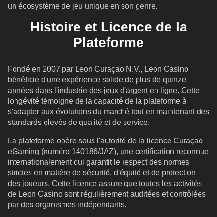
un écosystème de jeu unique en son genre.
Histoire et Licence de la
Gonzo's Treasure Map
Crazy Pachinko
Plateforme
Evolution
Evolution
Fondé en 2007 par Leon Curaçao N.V., Leon Casino
bénéficie d'une expérience solide de plus de quinze
années dans l'industrie des jeux d'argent en ligne. Cette
longévité témoigne de la capacité de la plateforme à
s'adapter aux évolutions du marché tout en maintenant des
Blackjack Lobby
PowerUP Roulette
standards élevés de qualité et de service.
Pragmatic Live
Pragmatic Live
La plateforme opère sous l'autorité de la licence Curaçao
eGaming (numéro 140186/JAZ), une certification reconnue
internationalement qui garantit le respect des normes
strictes en matière de sécurité, d'équité et de protection
des joueurs. Cette licence assure que toutes les activités
de Leon Casino sont régulièrement auditées et contrôlées
Roulette Live
Mega Ball
par des organismes indépendants.
LiveGames
Evolution