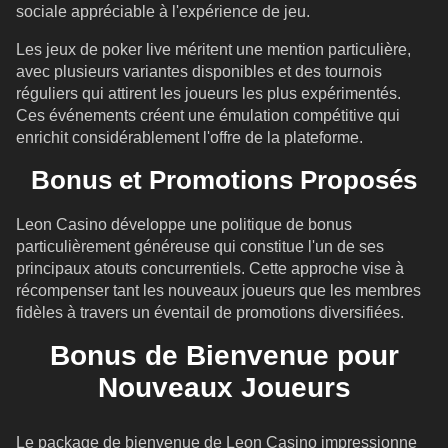
sociale appréciable à l'expérience de jeu.
Les jeux de poker live méritent une mention particulière,
avec plusieurs variantes disponibles et des tournois
réguliers qui attirent les joueurs les plus expérimentés.
Ces événements créent une émulation compétitive qui
enrichit considérablement l'offre de la plateforme.
Bonus et Promotions Proposés
Leon Casino développe une politique de bonus
particulièrement généreuse qui constitue l'un de ses
principaux atouts concurrentiels. Cette approche vise à
récompenser tant les nouveaux joueurs que les membres
fidèles à travers un éventail de promotions diversifiées.
Bonus de Bienvenue pour
Nouveaux Joueurs
Le package de bienvenue de Leon Casino impressionne