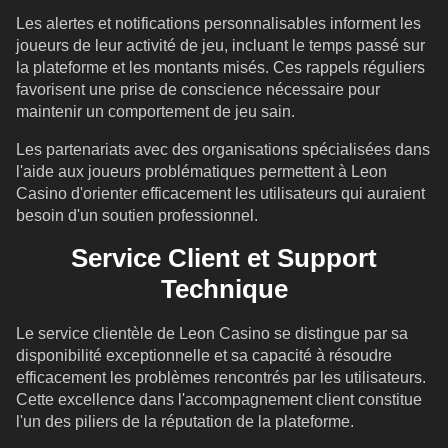
Les alertes et notifications personnalisables informent les
joueurs de leur activité de jeu, incluant le temps passé sur
la plateforme et les montants misés. Ces rappels réguliers
favorisent une prise de conscience nécessaire pour
maintenir un comportement de jeu sain.
Les partenariats avec des organisations spécialisées dans
l'aide aux joueurs problématiques permettent à Leon
Casino d'orienter efficacement les utilisateurs qui auraient
besoin d'un soutien professionnel.
Service Client et Support
Technique
Le service clientèle de Leon Casino se distingue par sa
disponibilité exceptionnelle et sa capacité à résoudre
efficacement les problèmes rencontrés par les utilisateurs.
Cette excellence dans l'accompagnement client constitue
l'un des piliers de la réputation de la plateforme.