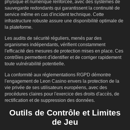
physique et numérique renforcée, avec des systèmes de
sauvegarde redondants qui garantissent la continuité de
service même en cas d'incident technique. Cette
infrastructure robuste assure une disponibilité optimale de
la plateforme.
Les audits de sécurité réguliers, menés par des
organismes indépendants, vérifient constamment
l'efficacité des mesures de protection mises en place. Ces
contrôles permettent d'identifier et de corriger rapidement
toute vulnérabilité potentielle.
La conformité aux réglementations RGPD démontre
l'engagement de Leon Casino envers la protection de la
vie privée de ses utilisateurs européens, avec des
procédures claires pour l'exercice des droits d'accès, de
rectification et de suppression des données.
Outils de Contrôle et Limites
de Jeu