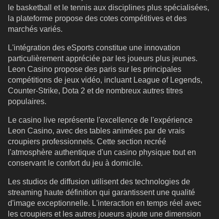
le basketball et le tennis aux disciplines plus spécialisées,
la plateforme propose des cotes compétitives et des
marchés variés.
L'intégration des eSports constitue une innovation
particulièrement appréciée par les joueurs plus jeunes.
Leon Casino propose des paris sur les principales
compétitions de jeux vidéo, incluant League of Legends,
Counter-Strike, Dota 2 et de nombreux autres titres
populaires.
Le casino live représente l'excellence de l'expérience
Leon Casino, avec des tables animées par de vrais
croupiers professionnels. Cette section recréé
l'atmosphère authentique d'un casino physique tout en
conservant le confort du jeu à domicile.
Les studios de diffusion utilisent des technologies de
streaming haute définition qui garantissent une qualité
d'image exceptionnelle. L'interaction en temps réel avec
les croupiers et les autres joueurs ajoute une dimension