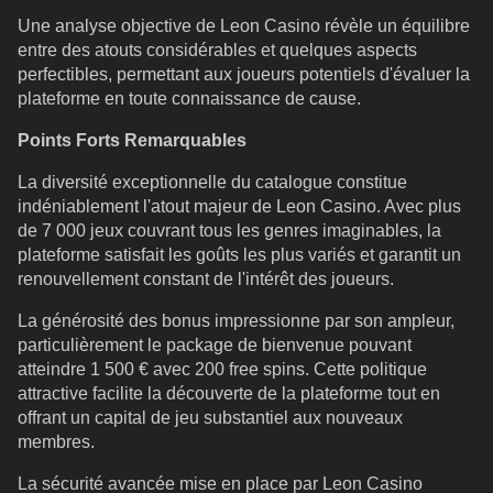
Une analyse objective de Leon Casino révèle un équilibre
entre des atouts considérables et quelques aspects
perfectibles, permettant aux joueurs potentiels d'évaluer la
plateforme en toute connaissance de cause.
Points Forts Remarquables
La diversité exceptionnelle du catalogue constitue
indéniablement l'atout majeur de Leon Casino. Avec plus
de 7 000 jeux couvrant tous les genres imaginables, la
plateforme satisfait les goûts les plus variés et garantit un
renouvellement constant de l'intérêt des joueurs.
La générosité des bonus impressionne par son ampleur,
particulièrement le package de bienvenue pouvant
atteindre 1 500 € avec 200 free spins. Cette politique
attractive facilite la découverte de la plateforme tout en
offrant un capital de jeu substantiel aux nouveaux
membres.
La sécurité avancée mise en place par Leon Casino