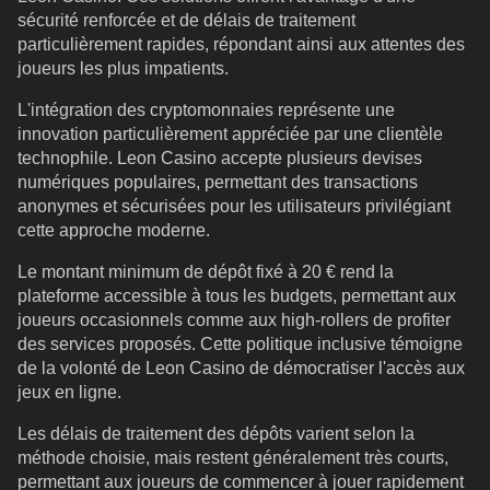
sécurité renforcée et de délais de traitement
particulièrement rapides, répondant ainsi aux attentes des
joueurs les plus impatients.
L'intégration des cryptomonnaies représente une
innovation particulièrement appréciée par une clientèle
technophile. Leon Casino accepte plusieurs devises
numériques populaires, permettant des transactions
anonymes et sécurisées pour les utilisateurs privilégiant
cette approche moderne.
Le montant minimum de dépôt fixé à 20 € rend la
plateforme accessible à tous les budgets, permettant aux
joueurs occasionnels comme aux high-rollers de profiter
des services proposés. Cette politique inclusive témoigne
de la volonté de Leon Casino de démocratiser l'accès aux
jeux en ligne.
Les délais de traitement des dépôts varient selon la
méthode choisie, mais restent généralement très courts,
permettant aux joueurs de commencer à jouer rapidement